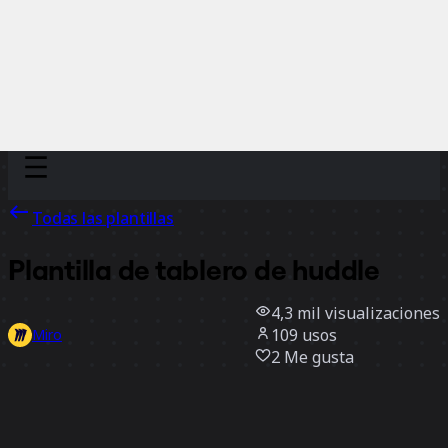
Discover
Por equipo
Por tamaño
Todas las plantillas
Plantilla de tablero de huddle
4,3 mil
visualizaciones
109
usos
Miro
2
Me gusta
Usar la plantilla