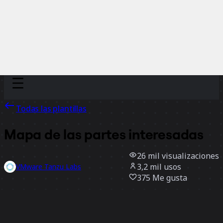
Discover
Por equipo
Por tamaño
Todas las plantillas
Mapa de las partes interesadas
26 mil
visualizaciones
3,2 mil
usos
VMware Tanzu Labs
375
Me gusta
Usar la plantilla