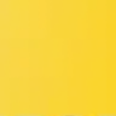
Miroverse
Plantillas
Para ti
Impulsadas por IA
Por caso de uso