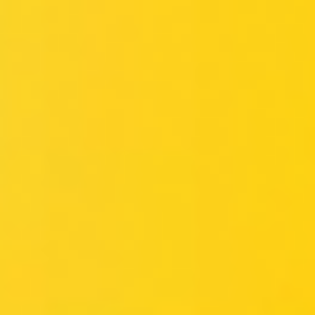
Miroverse
Plantillas
Para ti
Impulsadas por IA
Por caso de uso