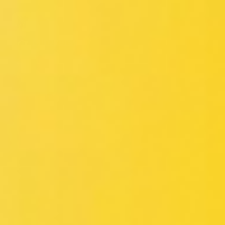
Miroverse
Plantillas
Para ti
Impulsadas por IA
Por caso de uso