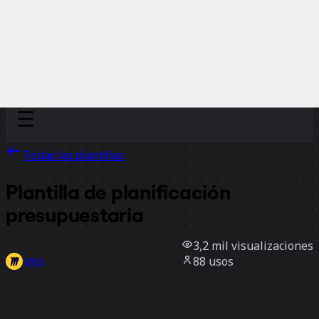
Discover
Por equipo
Por tamaño
Todas las plantillas
Plantilla de planificación
presupuestaria
3,2 mil
visualizaciones
88
usos
Miro
0
Me gusta
Usar la plantilla