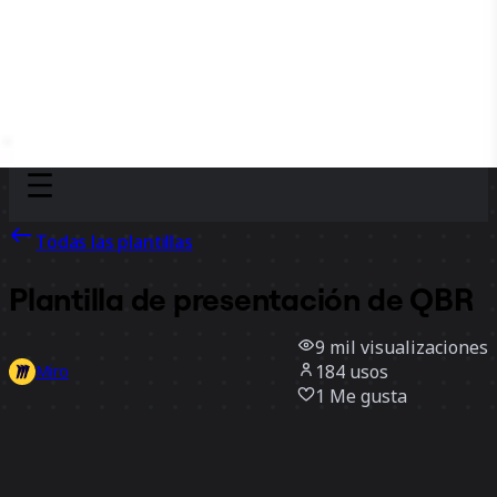
Discover
Por equipo
Por tamaño
Todas las plantillas
Plantilla de presentación de QBR
9 mil
visualizaciones
184
usos
Miro
1
Me gusta
Usar la plantilla