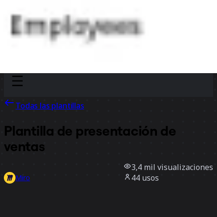
Discover
Por equipo
Por tamaño
Todas las plantillas
Plantilla de presentación de
ventas
3,4 mil
visualizaciones
44
usos
Miro
2
Me gusta
Usar la plantilla