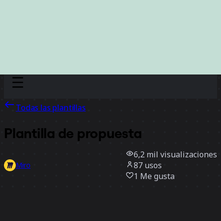
Discover
Por equipo
Por tamaño
Todas las plantillas
Plantilla de propuesta
6,2 mil
visualizaciones
87
usos
Miro
1
Me gusta
Usar la plantilla