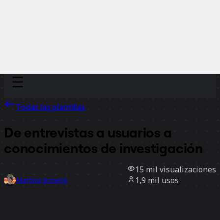
Discover
Por equipo
Por tamaño
Todas las plantillas
De entrevistas a usuarios a
conocimientos de investigación
15 mil
visualizaciones
1,9 mil
usos
Martina Bonetti
351
Me gusta
Usar la plantilla