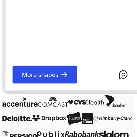
Трансформация способов работы
Цифровое взаимодействие сотрудников
Дизайн взаимодействия с пользователями и о
Облачная трансформация
Ресурсы
Обучение
Истории пользователей
Academy
Вебинары
Обучение Reforge
Сообщество и поддержка
Центр поддержки
События
Сообщество
Блог
Партнеры и услуги
Профессиональные сервисы Miro
Партнеры по решениям
Тарифы