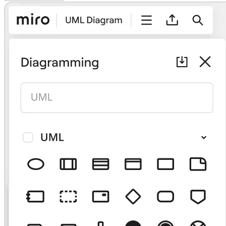
TalkTrack
Таблицы
Docs
Слайды
Кейсы
Избранное
Изучите руководства по ИИ
Обзор Miroverse
Общее
Диаграммы
Workshops
Мозговой штурм
Ментальные карты
Концептуальные карты
Блок-схемы
Специализированное
Дорожные карты
Карты процессов
Техническое проектирование и документация
Прототипы и вайрфреймы
Составление карты пути клиента
Исследовательский синтез
Design Workshops
Planning & Delivery
Планирование целей