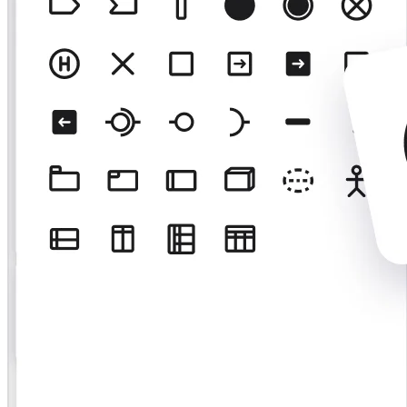
Оргдизайн
Решения
По бизнес-сегментам
Enterprise
Малый бизнес
Стартапы
По отраслям
Диджитал
Профессиональные услуги
Производство
Ритейл
Финансовые услуги
Науки о жизни и фармацевтика
По типу команды
Управление продуктами
Дизайн и UX
Проектирование
Лидерство и Ops
Операции
Маркетинг
ИТ
По стратегическим инициативам
Система управления продуктом
ИИ-трансформация