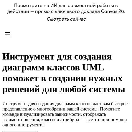
Посмотрите на ИИ для совместной работы в
Продукт
действии — прямо с ключевого доклада Canvas 26.
Избранное
Смотреть сейчас
Intelligent Canvas™
Flows
Прототипы и вайрфреймы
Engage
Платформа
Обзор ИИ
AI Workflows
Инструмент для создания
Коннекторы
Сервер MCP
диаграмм классов UML
Изучите руководства по ИИ
Сервер MCP
поможет в создании нужных
Планы проектов
Интеграции
решений для любой системы
Безопасность
Enterprise Guard
Платформа разработки
Инструмент для создания диаграмм классов даст вам быстрое
Загрузить приложения
представление о многообразии вашей системы. Помогите
Форматы
команде визуализировать зависимости, отображать
Доска
взаимоотношения, классы и атрибуты — все это при помощи
Диаграммы
одного инструмента.
Канбан
Временные шкалы