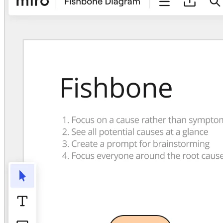
TalkTrack
Таблицы
Docs
Слайды
Кейсы
Избранное
Изучите руководства по ИИ
Обзор Miroverse
Общее
Диаграммы
Workshops
Мозговой штурм
Ментальные карты
Концептуальные карты
Блок-схемы
Специализированное
Дорожные карты
Карты процессов
Техническое проектирование и документация
Прототипы и вайрфреймы
Составление карты пути клиента
Исследовательский синтез
Design Workshops
Planning & Delivery
Планирование целей