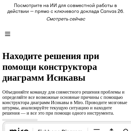
Посмотрите на ИИ для совместной работы в
Продукт
действии — прямо с ключевого доклада Canvas 26.
Избранное
Смотреть сейчас
Intelligent Canvas™
Flows
Прототипы и вайрфреймы
Engage
Платформа
Обзор ИИ
AI Workflows
Находите решения при
Коннекторы
Сервер MCP
помощи конструктора
Изучите руководства по ИИ
Сервер MCP
диаграмм Исикавы
Планы проектов
Интеграции
Безопасность
Объединяйте команду для совместного решения проблемы и
Enterprise Guard
определяйте все возможные основные причины с помощью
Платформа разработки
конструктора диаграмм Исикавы в Miro. Проводите мозговые
Загрузить приложения
штурмы, анализируйте текущую ситуацию и находите
Форматы
решения — и все это при помощи одного инструмента.
Доска
Диаграммы
Канбан
Временные шкалы