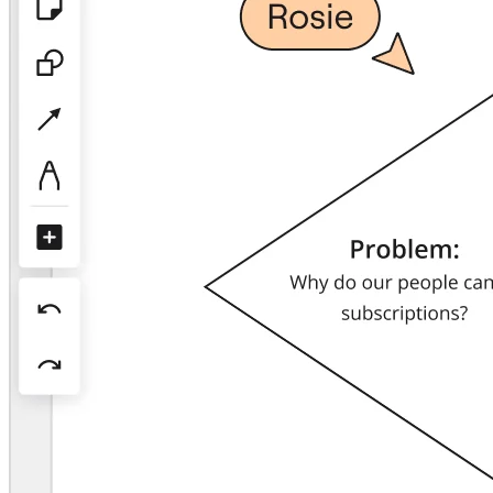
Оргдизайн
Решения
По бизнес-сегментам
Enterprise
Малый бизнес
Стартапы
По отраслям
Диджитал
Профессиональные услуги
Производство
Ритейл
Финансовые услуги
Науки о жизни и фармацевтика
По типу команды
Управление продуктами
Дизайн и UX
Проектирование
Лидерство и Ops
Операции
Маркетинг
ИТ
По стратегическим инициативам
Система управления продуктом
ИИ-трансформация