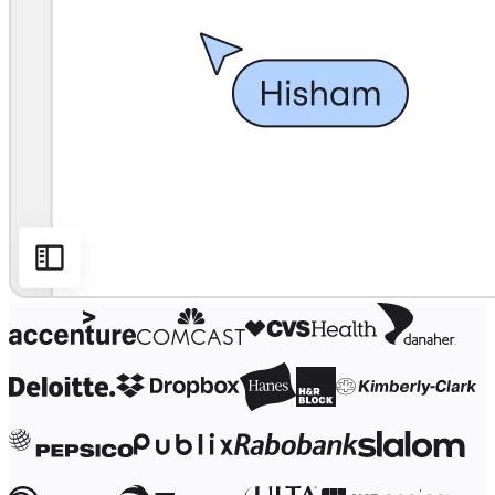
Трансформация способов работы
Цифровое взаимодействие сотрудников
Дизайн взаимодействия с пользователями и о
Облачная трансформация
Ресурсы
Обучение
Истории пользователей
Academy
Вебинары
Обучение Reforge
Сообщество и поддержка
Центр поддержки
События
Сообщество
Блог
Партнеры и услуги
Профессиональные сервисы Miro
Партнеры по решениям
Тарифы