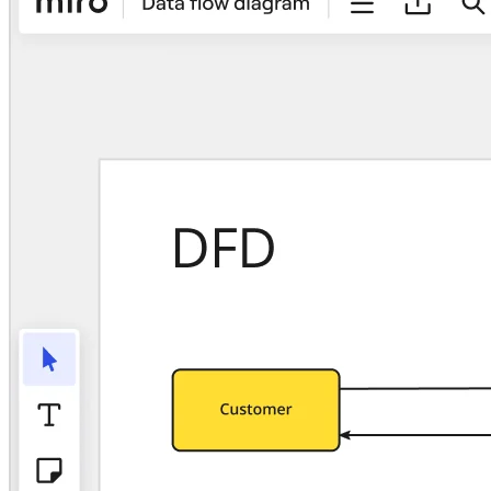
TalkTrack
Таблицы
Docs
Слайды
Кейсы
Избранное
Изучите руководства по ИИ
Обзор Miroverse
Общее
Диаграммы
Workshops
Мозговой штурм
Ментальные карты
Концептуальные карты
Блок-схемы
Специализированное
Дорожные карты
Карты процессов
Техническое проектирование и документация
Прототипы и вайрфреймы
Составление карты пути клиента
Исследовательский синтез
Design Workshops
Planning & Delivery
Планирование целей