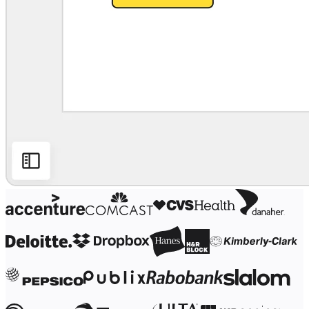
Трансформация способов работы
Цифровое взаимодействие сотрудников
Дизайн взаимодействия с пользователями и о
Облачная трансформация
Ресурсы
Обучение
Истории пользователей
Academy
Вебинары
Обучение Reforge
Сообщество и поддержка
Центр поддержки
События
Сообщество
Блог
Партнеры и услуги
Профессиональные сервисы Miro
Партнеры по решениям
Тарифы