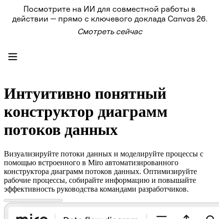
Посмотрите на ИИ для совместной работы в
Продукт
действии — прямо с ключевого доклада Canvas 26.
Избранное
Смотреть сейчас
Intelligent Canvas™
Flows
Прототипы и вайрфреймы
Engage
Платформа
Обзор ИИ
AI Workflows
Интуитивно понятный
Коннекторы
Сервер MCP
конструктор диаграмм
Изучите руководства по ИИ
Сервер MCP
потоков данных
Планы проектов
Интеграции
Безопасность
Визуализируйте потоки данных и моделируйте процессы с
Enterprise Guard
помощью встроенного в Miro автоматизированного
Платформа разработки
конструктора диаграмм потоков данных. Оптимизируйте
Загрузить приложения
рабочие процессы, собирайте информацию и повышайте
Форматы
эффективность руководства командами разработчиков.
Доска
Диаграммы
Канбан
Временные шкалы