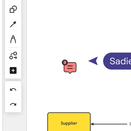
Оргдизайн
Решения
По бизнес-сегментам
Enterprise
Малый бизнес
Стартапы
По отраслям
Диджитал
Профессиональные услуги
Производство
Ритейл
Финансовые услуги
Науки о жизни и фармацевтика
По типу команды
Управление продуктами
Дизайн и UX
Проектирование
Лидерство и Ops
Операции
Маркетинг
ИТ
По стратегическим инициативам
Система управления продуктом
ИИ-трансформация