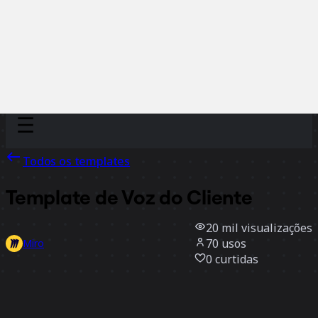
Discover
Por time
Por tamanho
Todos os templates
Template de Voz do Cliente
20 mil
visualizações
70
usos
Miro
0
curtidas
Usar template