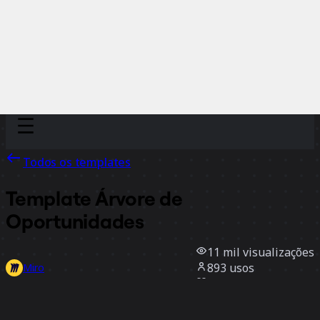
Discover
Por time
Por tamanho
Todos os templates
Template Árvore de
Oportunidades
11 mil
visualizações
893
usos
Miro
21
curtidas
Usar template