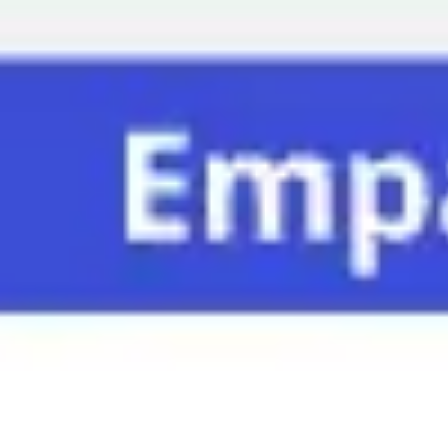
Miroverse
Templates
Para você
Impulsionado por IA
Por caso de uso