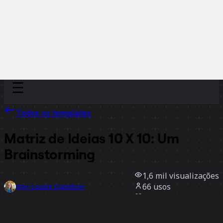
Discover
Por time
Por tamanho
Todos os templates
Matriz de Ideias 10 X 10: Um
Brainstorming
1,6 mil
visualizações
66
usos
Ann-Louise Davidson
11
curtidas
Usar template