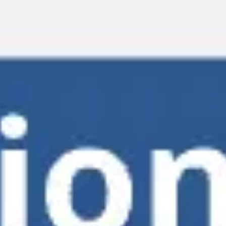
Miroverse
Templates
Para você
Impulsionado por IA
Por caso de uso