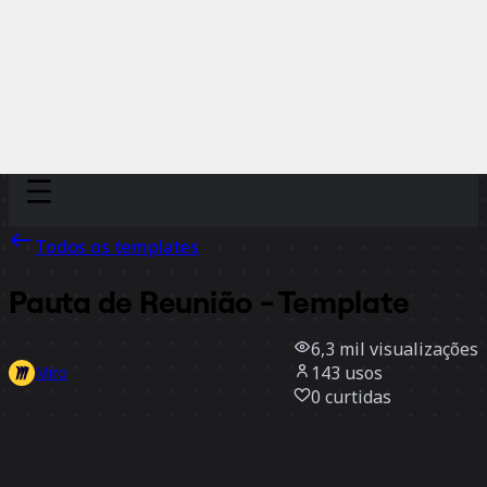
Discover
Por time
Por tamanho
Todos os templates
Pauta de Reunião - Template
6,3 mil
visualizações
143
usos
Miro
0
curtidas
Usar template