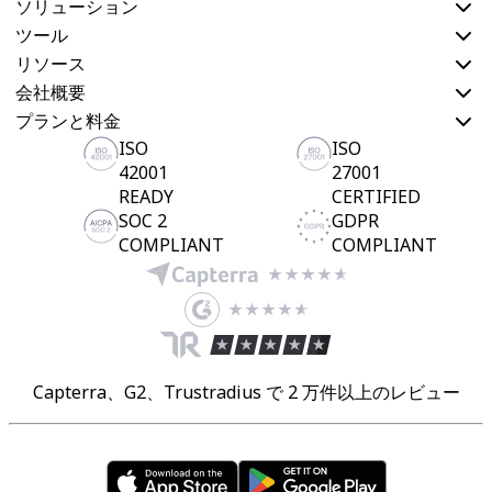
ソリューション
技術設計・ドキュメント
プロトタイプとワイヤーフレーム
ツール
顧客ジャーニーマップ
リソース
リサーチ統合
会社概要
Design Workshops
Planning & Delivery
プランと料金
目標の策定
ISO
ISO
組織づくり
42001
27001
ソリューション
READY
CERTIFIED
企業規模別
SOC 2
GDPR
エンタープライズ
COMPLIANT
COMPLIANT
中小企業
ベンチャー
業界別
デジタル
専門サービス
製造
Capterra、G2、Trustradius で 2 万件以上のレビュー
小売
金融サービス
製薬とライフサイエンス
チーム別
プロダクト管理