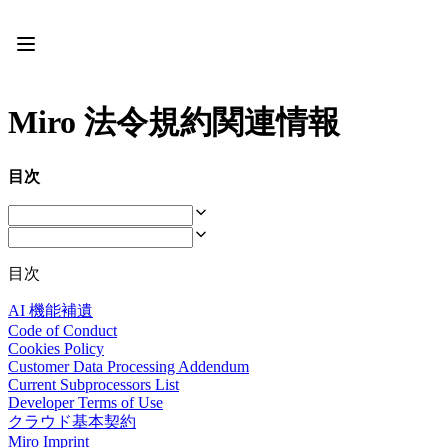
プロダクト
注目アイテム
インテリジェント キャンバス
フロー
Miro 法令規約関連情報
プロトタイプとワイヤーフレーム
Engage
プラットフォーム
目次
AI 概要
AI Workflows
コネクター
MCP サーバー
AI プレイブックを見る
目次
MCP サーバー
ブループリント
AI 機能補遺
インテグレーション
Code of Conduct
セキュリティー
Cookies Policy
Enterprise Guard
Customer Data Processing Addendum
開発者プラットフォーム
Current Subprocessors List
アプリをダウンロード
Developer Terms of Use
クラウド基本契約
フォーマット
Miro Imprint
ホワイトボード