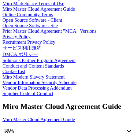
Miro Marketplace Terms of Use
ダイアグラム
Miro Master Cloud Agreement Guide
カンバン
Online Community Terms
タイムライン
Open Source Software - Client
Talktrack
Open Source Software - Site
テーブル
Prior Master Cloud Agreement "MCA" Versions
文書
Privacy Policy
Recruitment Privacy Policy
スライド
サービス利用規約
活用事例
DMCA ポリシー
注目アイテム
Solutions Partner Program Agreement
AI プレイブックを見る
Conduct and Content Standards
Miroverse をチェック
Cookie List
全般
Miro Modern Slavery Statement
ダイアグラム
Vendor Information Security Schedule
ワークショップ
Vendor Data Processing Addendum
Supplier Code of Conduct
ブレインストーミング
マインドマップ
Miro Master Cloud Agreement Guide
コンセプトマップ
フローチャート
Miro Master Cloud Agreement Guide
特定用途
ロードマップ策定
製品
プロセスマップ作成