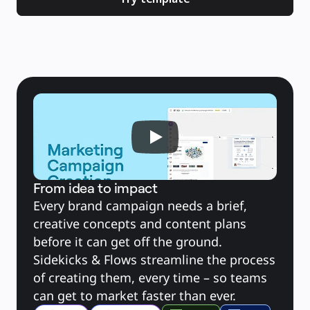
Slides
Casi d'uso
In primo piano
Esplora i playbook di IA
Esplora Miroverse
Generale
Diagramming
Workshop
Brainstorming
Mappe mentali
Mappe concettuali
Flussi
Contenuti specializzati
Creazione di roadmap
Mappatura dei processi
Progettazione tecnica e documentazione
Prototipi e wireframe
Mappatura del customer journey
Sintesi della ricerca
From idea to impact
Design Workshops
Planning & Delivery
Every brand campaign needs a brief, 
Pianifica obiettivi
Org design
creative concepts and content plans 
Soluzioni
before it can get off the ground. 
Per segmento aziendale
Enterprise
Sidekicks & Flows streamline the process 
Piccole imprese
Startup
of creating them, every time – so teams 
Per settore
Digitale
can get to market faster than ever.
Servizi professionali
Produzione