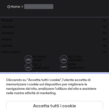
Home
Prodotto
Soluzioni
Strumenti
Risorse
Azienda
Piani e prezzi
ISO 42001
ISO 27001
READY
CERTIFIED
SOC 2
GDPR
COMPLIANT
COMPLIANT
Cliccando su “Accetta tutti i cookie”, l'utente accetta di
memorizzare i cookie sul dispositivo per migliorare la
navigazione del sito, analizzare l'utilizzo del sito e assistere
nelle nostre attività di marketing.
Oltre 20.000 recensioni su Capterra, G2 e Trustradius
Accetta tutti i cookie
Italiano