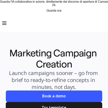
Guarda l'IA collaborativa in azione, direttamente dal discorso di apertura di Canvas
26.
Guarda ora
Prodotto
In primo piano
Intelligent Canvas™
Flows
Prototipi e wireframe
Engage
Piattaforma
AI Overview
AI Workflows
Marketing Campaign 
Connettori
Server MCP
Esplora i playbook di IA
Server MCP
Creation
Blueprint
Integrazioni
Sicurezza
Launch campaigns sooner – go from 
Enterprise Guard
Piattaforma per sviluppatori
brief to ready-to-refine concepts in 
Scarica le app
Formati
minutes, not days.
Lavagna
Diagrammi
Kanban
Book a demo
Timeline
Talktrack
Tables
Docs
Try template