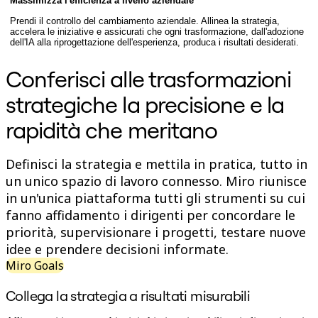
Massimizza l'efficienza a livello aziendale
Org design
Prendi il controllo del cambiamento aziendale. Allinea la strategia,
Soluzioni
accelera le iniziative e assicurati che ogni trasformazione, dall'adozione
Per segmento aziendale
dell'IA alla riprogettazione dell'esperienza, produca i risultati desiderati.
Enterprise
Piccole imprese
Conferisci alle trasformazioni
Startup
Per settore
strategiche la precisione e la
Digitale
Servizi professionali
rapidità che meritano
Produzione
Retail
Servizi finanziari
Definisci la strategia e mettila in pratica, tutto in
Farmaceutica e scienze della vita
Per team
un unico spazio di lavoro connesso. Miro riunisce
Gestione del prodotto
in un'unica piattaforma tutti gli strumenti su cui
Design e UX
fanno affidamento i dirigenti per concordare le
Progettazione
Leadership di prodotto e operazioni
priorità, supervisionare i progetti, testare nuove
Operazioni
idee e prendere decisioni informate.
Marketing
Miro Goals
IT
Per iniziativa strategica
Collega la strategia a risultati misurabili
Sistema operativo del prodotto
Trasformazione IA