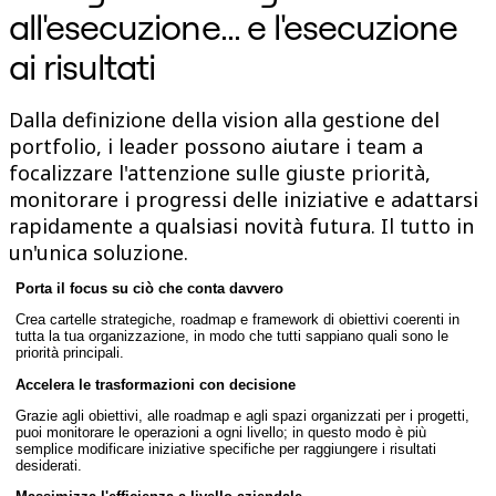
all'esecuzione... e l'esecuzione
Talktrack
Tables
ai risultati
Docs
Slides
Casi d'uso
Dalla definizione della vision alla gestione del
In primo piano
Esplora i playbook di IA
portfolio, i leader possono aiutare i team a
Esplora Miroverse
focalizzare l'attenzione sulle giuste priorità,
Generale
monitorare i progressi delle iniziative e adattarsi
Diagramming
Workshop
rapidamente a qualsiasi novità futura. Il tutto in
Brainstorming
un'unica soluzione.
Mappe mentali
Mappe concettuali
Porta il focus su ciò che conta davvero
Flussi
Contenuti specializzati
Crea cartelle strategiche, roadmap e framework di obiettivi coerenti in
Creazione di roadmap
tutta la tua organizzazione, in modo che tutti sappiano quali sono le
priorità principali.
Mappatura dei processi
Progettazione tecnica e documentazione
Accelera le trasformazioni con decisione
Prototipi e wireframe
Mappatura del customer journey
Grazie agli obiettivi, alle roadmap e agli spazi organizzati per i progetti,
puoi monitorare le operazioni a ogni livello; in questo modo è più
Sintesi della ricerca
semplice modificare iniziative specifiche per raggiungere i risultati
Design Workshops
desiderati.
Planning & Delivery
Pianifica obiettivi