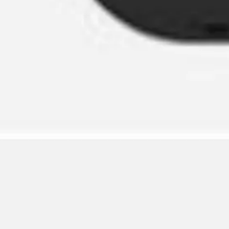
Wireframing et prototypage