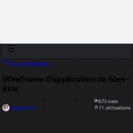
Discover
Par équipe
Par taille
Tous les modèles
Wireframe d’application de bien-
être
673
vues
11
utilisations
Carolina Poll
4
likes
Utiliser ce modèle