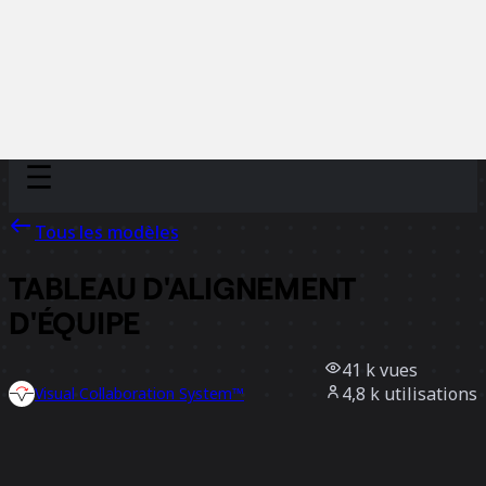
Discover
Par équipe
Par taille
Tous les modèles
TABLEAU D'ALIGNEMENT
D'ÉQUIPE
41 k
vues
4,8 k
utilisations
Visual Collaboration System™
1,3 k
likes
Utiliser ce modèle