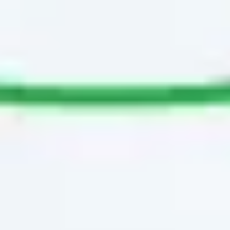
Wireframing et prototypage