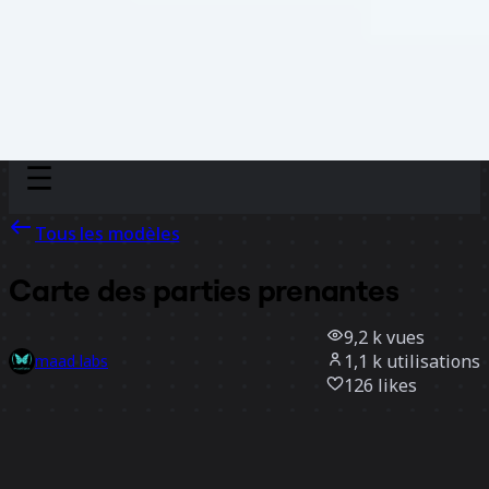
Discover
Par équipe
Par taille
Tous les modèles
Carte des parties prenantes
9,2 k
vues
1,1 k
utilisations
maad labs
126
likes
Utiliser ce modèle