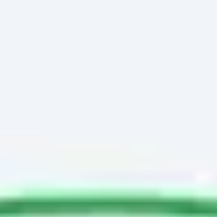
Miroverse
Modèles
Pour vous
Accélération par l’IA
Par cas d’utilisation