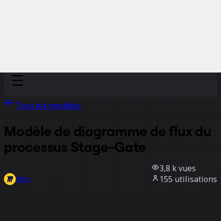
Discover
Par équipe
Par taille
Tous les modèles
Modèle de diagramme de flux du
processus Stage-Gate
3,8 k
vues
155
utilisations
Miro
1
likes
Utiliser ce modèle