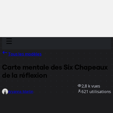
Discover
Par équipe
Par taille
Tous les modèles
Carte mentale des Six Chapeaux
de la réflexion
2,8 k
vues
621
utilisations
Aryanna Martin
13
likes
Utiliser ce modèle