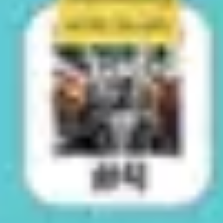
Wireframing et prototypage