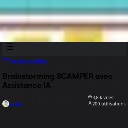
Discover
Par équipe
Par taille
Tous les modèles
Brainstorming SCAMPER avec
Assistance IA
3,8 k
vues
200
utilisations
Velebit
26
likes
Utiliser ce modèle