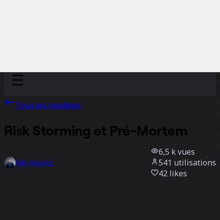
Discover
Par équipe
Par taille
Tous les modèles
Risk Storming et Pré-Mortem
6,5 k
vues
541
utilisations
Nils Hyoma
42
likes
Utiliser ce modèle