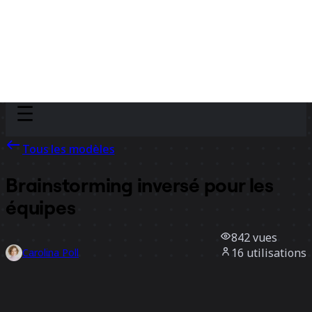
Discover
Par équipe
Par taille
Tous les modèles
Brainstorming inversé pour les
équipes
842
vues
16
utilisations
Carolina Poll
4
likes
Utiliser ce modèle