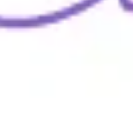
Wireframing et prototypage