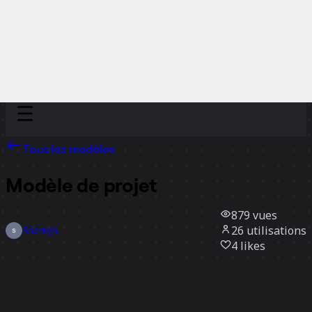
Discover
Par équipe
Par taille
Tous les modèles
Modèle de projet
879
vues
26
utilisations
Sherilyn
4
likes
Utiliser ce modèle