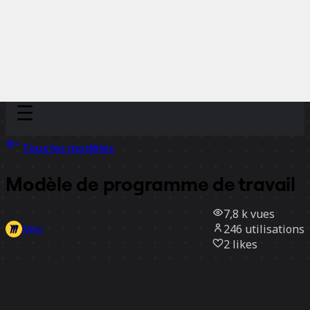
Discover
Par équipe
Par taille
Tous les modèles
Modèle de programme de travail
7,8 k
vues
246
utilisations
Miro
2
likes
Utiliser ce modèle