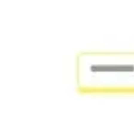
Miroverse
Modèles
Pour vous
Accélération par l’IA
Par cas d’utilisation