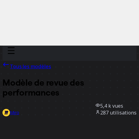
Discover
Par équipe
Par taille
Tous les modèles
Modèle de revue des
performances
5,4 k
vues
287
utilisations
Miro
6
likes
Utiliser ce modèle