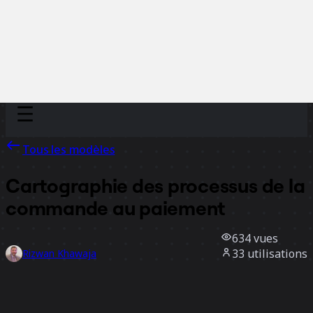
Discover
Par équipe
Par taille
Tous les modèles
Cartographie des processus de la
commande au paiement
634
vues
33
utilisations
Rizwan Khawaja
4
likes
Utiliser ce modèle