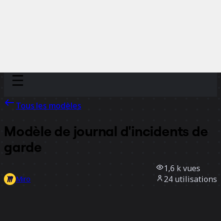
Discover
Par équipe
Par taille
Tous les modèles
Modèle de journal d'incidents de
garde
1,6 k
vues
24
utilisations
Miro
1
likes
Utiliser ce modèle