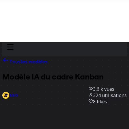
Discover
Par équipe
Par taille
Tous les modèles
Modèle IA du cadre Kanban
3,6 k
vues
324
utilisations
Miro
8
likes
Utiliser ce modèle