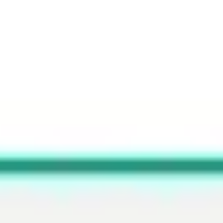
Wireframing et prototypage