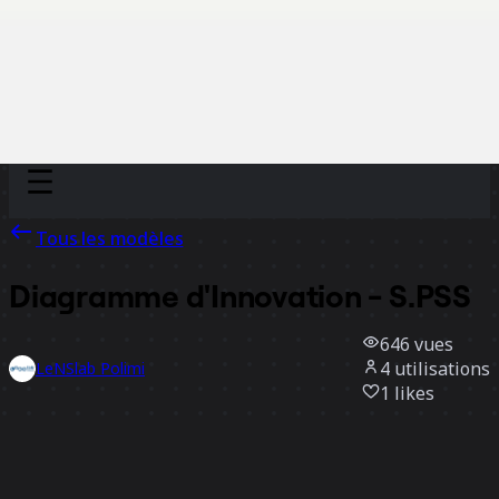
Discover
Par équipe
Par taille
Tous les modèles
Diagramme d'Innovation - S.PSS
646
vues
4
utilisations
LeNSlab Polimi
1
likes
Utiliser ce modèle