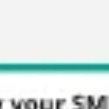
Miroverse
Modèles
Pour vous
Accélération par l’IA
Par cas d’utilisation