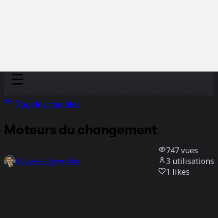
Discover
Par équipe
Par taille
Tous les modèles
Moteurs du changement
747
vues
3
utilisations
Odysseas Spyroglou
1
likes
Utiliser ce modèle