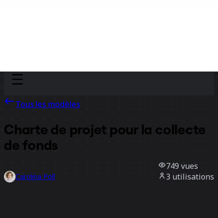
Discover
Par équipe
Par taille
Tous les modèles
Charte de projet pour la collecte
de fonds
749
vues
3
utilisations
Carolina Poll
0
likes
Utiliser ce modèle