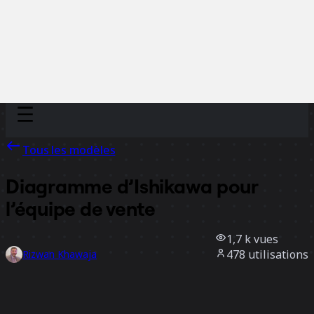
Discover
Par équipe
Par taille
Tous les modèles
Diagramme d’Ishikawa pour
l’équipe de vente
1,7 k
vues
478
utilisations
Rizwan Khawaja
2
likes
Utiliser ce modèle