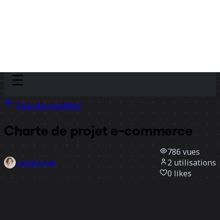
Discover
Par équipe
Par taille
Tous les modèles
Charte de projet e-commerce
786
vues
2
utilisations
Carolina Poll
0
likes
Utiliser ce modèle