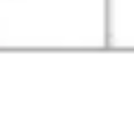
Wireframing et prototypage