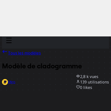
Discover
Par équipe
Par taille
Tous les modèles
Modèle de cladogramme
2,8 k
vues
139
utilisations
Miro
0
likes
Utiliser ce modèle