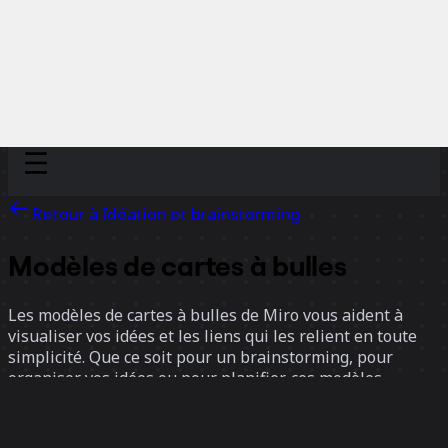
Discover
Par équipe
Par taille
Retour à Idéation et brainstorming
Modèles de cartes à bulles
Les modèles de cartes à bulles de Miro vous aident à
visualiser vos idées et les liens qui les relient en toute
simplicité. Que ce soit pour un brainstorming, pour
organiser vos idées ou pour planifier, ces modèles
stimulent la créativité et favorisent la clarté.
1 modèles