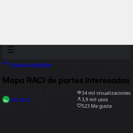
Discover
Por equipo
Por tamaño
Todas las plantillas
Mapa RACI de partes interesadas
34 mil
visualizaciones
3,9 mil
usos
H&R Block
523
Me gusta
Usar la plantilla