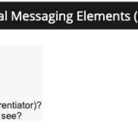
Miroverse
Plantillas
Para ti
Impulsadas por IA
Por caso de uso