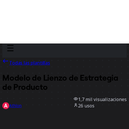
Discover
Por equipo
Por tamaño
Todas las plantillas
Modelo de Lienzo de Estrategia
de Producto
1,7 mil
visualizaciones
26
usos
Athlon
11
Me gusta
Usar la plantilla