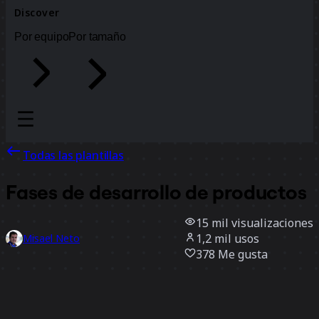
Discover
Por equipo
Por tamaño
Todas las plantillas
Fases de desarrollo de productos
15 mil
visualizaciones
1,2 mil
usos
Misael Neto
378
Me gusta
Usar la plantilla