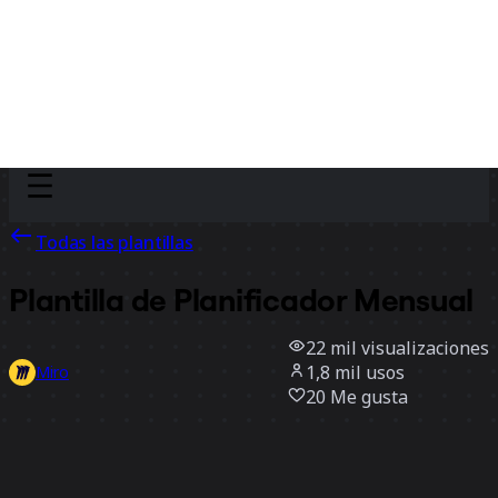
Discover
Por equipo
Por tamaño
Todas las plantillas
Plantilla de Planificador Mensual
22 mil
visualizaciones
1,8 mil
usos
Miro
20
Me gusta
Usar la plantilla