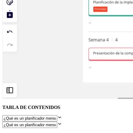
Diseño organizacional
Soluciones
Por segmento empresarial
Enterprise
Pequeña empresa
Startups
Por sector
Digital
Servicios profesionales
Fabricación
Comercio minorista
Servicios financieros
Ciencias de la vida y farmacéutica
Por equipo
Gestión de productos
Diseño y UX
Ingeniería
Liderazgo y operaciones de producto
Operaciones
Marketing
TABLA DE CONTENIDOS
TI
Por iniciativa estratégica
Sistema operativo de producto
Transformación con IA