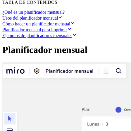
Transformación de las formas de trabajo
TABLA DE CONTENIDOS
Experiencia digital del empleado
Experiencia del cliente y diseño de servicios
¿Qué es un planificador mensual?
Transformación en la nube y de software
Usos del planificador mensual
Recursos
Cómo hacer un planificador mensual
Aprendizaje
Planificador mensual para imprimir
Historias de clientes
Ejemplos de planificadores mensuales
Academia
Webinarios
Planificador mensual
Reforge Learning
Comunidad y soporte
Centro de Ayuda
Eventos
Comunidad
Blog
Socios y servicios
Servicios profesionales de Miro
Socios de soluciones
Precios