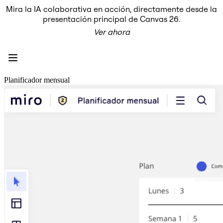
Mira la IA colaborativa en acción, directamente desde la
Producto
presentación principal de Canvas 26.
Destacados
Ver ahora
Lienzo inteligente™
Flujos
Prototipos y wireframes
Miro Engage
Plataforma
Descripción general de IA
Planificador mensual
AI Workflows
Conectores
Servidor MCP
Explora los manuales de IA
Servidor MCP
Planes de acción
Integraciones
Seguridad
Enterprise Guard
Plataforma para desarrolladores
Descargar aplicaciones
Formatos
Pizarra
Diagramas
Kanban
Cronogramas