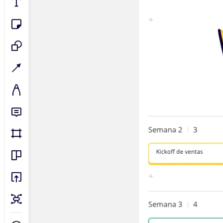
Talktrack
Tablas
Documentos
Diapositivas
Casos de uso
Destacados
Explora los manuales de IA
Explorar el Miroverse
General
Diagramas
Talleres
Lluvia de ideas
Mapas mentales
Mapas conceptuales
Diagramas de flujo
Especializados
Creación de roadmaps
Mapeo de procesos
Diseño técnico y documentación
Prototipos y wireframes
Mapas de recorrido del cliente
Análisis de resultados
Miro Design Workshops
Miro Planning & Delivery
Planificación de objetivos