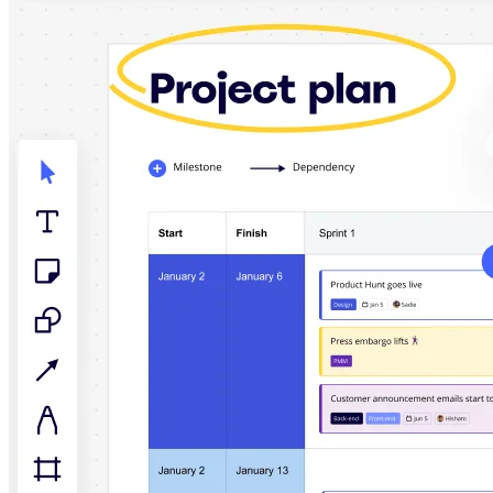
Talktrack
Tablas
Documentos
Diapositivas
Casos de uso
Destacados
Explora los manuales de IA
Explorar el Miroverse
General
Diagramas
Talleres
Lluvia de ideas
Mapas mentales
Mapas conceptuales
Diagramas de flujo
Especializados
Creación de roadmaps
Mapeo de procesos
Diseño técnico y documentación
Prototipos y wireframes
Mapas de recorrido del cliente
Análisis de resultados
Miro Design Workshops
Miro Planning & Delivery
Planificación de objetivos