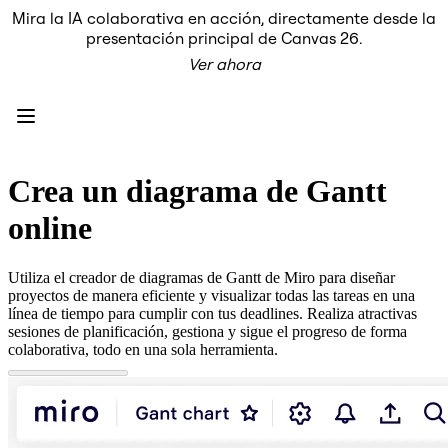
Mira la IA colaborativa en acción, directamente desde la
Producto
presentación principal de Canvas 26.
Destacados
Ver ahora
Lienzo inteligente™
Flujos
Prototipos y wireframes
Miro Engage
Plataforma
Descripción general de IA
AI Workflows
Crea un diagrama de Gantt
Conectores
Servidor MCP
online
Explora los manuales de IA
Servidor MCP
Planes de acción
Utiliza el creador de diagramas de Gantt de Miro para diseñar
Integraciones
proyectos de manera eficiente y visualizar todas las tareas en una
Seguridad
línea de tiempo para cumplir con tus deadlines. Realiza atractivas
Enterprise Guard
sesiones de planificación, gestiona y sigue el progreso de forma
Plataforma para desarrolladores
colaborativa, todo en una sola herramienta.
Descargar aplicaciones
Formatos
Pizarra
Diagramas
Kanban
Cronogramas