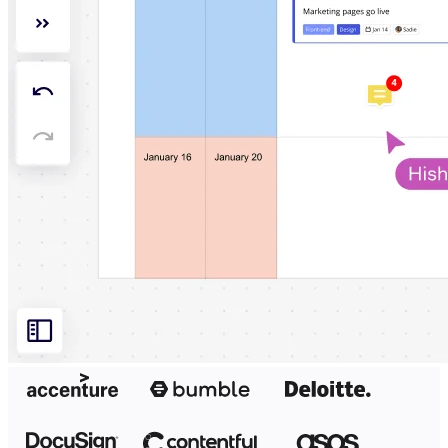
Diseño organizacional
Soluciones
Por segmento empresarial
Enterprise
Pequeña empresa
Startups
Por sector
Digital
Servicios profesionales
Fabricación
Comercio minorista
Servicios financieros
Ciencias de la vida y farmacéutica
Por equipo
Gestión de productos
Diseño y UX
Ingeniería
Liderazgo y operaciones de producto
Operaciones
Marketing
TI
Por iniciativa estratégica
Sistema operativo de producto
Transformación con IA