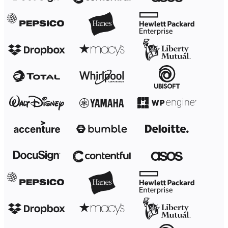
Transformación de las formas de trabajo
Experiencia digital del empleado
Experiencia del cliente y diseño de servicios
Transformación en la nube y de software
Recursos
Aprendizaje
Historias de clientes
Academia
Webinarios
Reforge Learning
Comunidad y soporte
Centro de Ayuda
Eventos
Comunidad
Blog
Socios y servicios
Servicios profesionales de Miro
Socios de soluciones
Precios