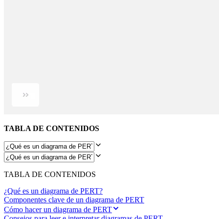
Diseño organizacional
Soluciones
Por segmento empresarial
Enterprise
Pequeña empresa
Startups
Por sector
Digital
Servicios profesionales
Fabricación
Comercio minorista
Servicios financieros
Ciencias de la vida y farmacéutica
Por equipo
TABLA DE CONTENIDOS
Gestión de productos
Diseño y UX
Ingeniería
Liderazgo y operaciones de producto
Operaciones
TABLA DE CONTENIDOS
Marketing
TI
¿Qué es un diagrama de PERT?
Por iniciativa estratégica
Componentes clave de un diagrama de PERT
Sistema operativo de producto
Cómo hacer un diagrama de PERT
Transformación con IA
Consejos para leer e interpretar diagramas de PERT