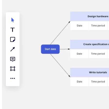
Talktrack
Tablas
Documentos
Diapositivas
Casos de uso
Destacados
Explora los manuales de IA
Explorar el Miroverse
General
Diagramas
Talleres
Lluvia de ideas
Mapas mentales
Mapas conceptuales
Diagramas de flujo
Especializados
Creación de roadmaps
Mapeo de procesos
Diseño técnico y documentación
Prototipos y wireframes
Mapas de recorrido del cliente
Análisis de resultados
Miro Design Workshops
Miro Planning & Delivery
Planificación de objetivos