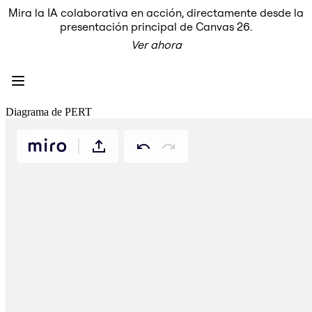
Mira la IA colaborativa en acción, directamente desde la
Producto
presentación principal de Canvas 26.
Destacados
Ver ahora
Lienzo inteligente™
Flujos
Prototipos y wireframes
Miro Engage
Plataforma
Descripción general de IA
Diagrama de PERT
AI Workflows
Conectores
Servidor MCP
Explora los manuales de IA
Servidor MCP
Planes de acción
Integraciones
Seguridad
Enterprise Guard
Plataforma para desarrolladores
Descargar aplicaciones
Formatos
Pizarra
Diagramas
Kanban
Cronogramas