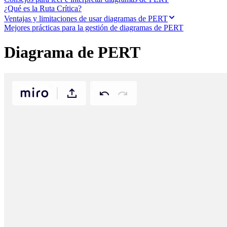
Transformación de las formas de trabajo
¿Qué es la Ruta Crítica?
Experiencia digital del empleado
Ventajas y limitaciones de usar diagramas de PERT
Experiencia del cliente y diseño de servicios
Mejores prácticas para la gestión de diagramas de PERT
Transformación en la nube y de software
Recursos
Aprendizaje
Diagrama de PERT
Historias de clientes
Academia
Webinarios
Reforge Learning
Comunidad y soporte
Centro de Ayuda
Eventos
Comunidad
Blog
Socios y servicios
Servicios profesionales de Miro
Socios de soluciones
Precios